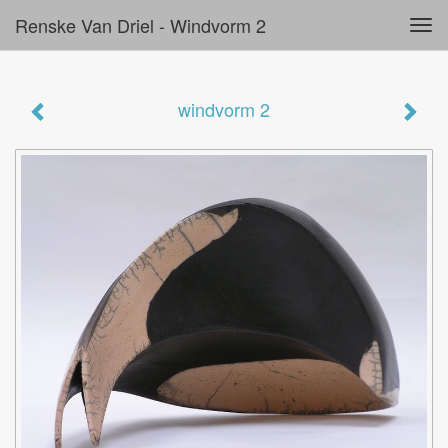
Renske Van Driel - Windvorm 2
Tog
navi
windvorm 2