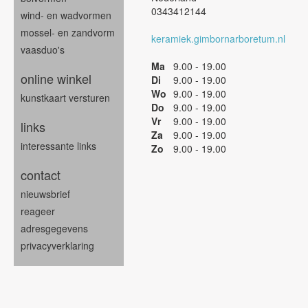
0343412144
wind- en wadvormen
mossel- en zandvorm
keramiek.gimbornarboretum.nl
vaasduo's
Ma
9.00 - 19.00
online winkel
Di
9.00 - 19.00
Wo
9.00 - 19.00
kunstkaart versturen
Do
9.00 - 19.00
Vr
9.00 - 19.00
links
Za
9.00 - 19.00
interessante links
Zo
9.00 - 19.00
contact
nieuwsbrief
reageer
adresgegevens
privacyverklaring