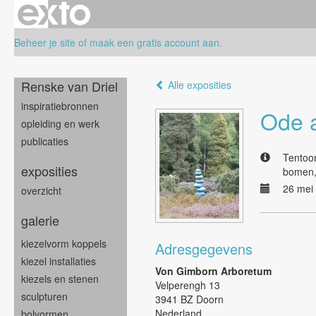
Beheer je site
of
maak een gratis account aan
.
Renske van Driel
Alle exposities
inspiratiebronnen
Ode 
opleiding en werk
publicaties
Tentoon
exposities
bomen,
26 mei 
overzicht
galerie
kiezelvorm koppels
Adresgegevens
kiezel installaties
Von Gimborn Arboretum
kiezels en stenen
Velperengh 13
sculpturen
3941 BZ Doorn
Nederland
bolvormen