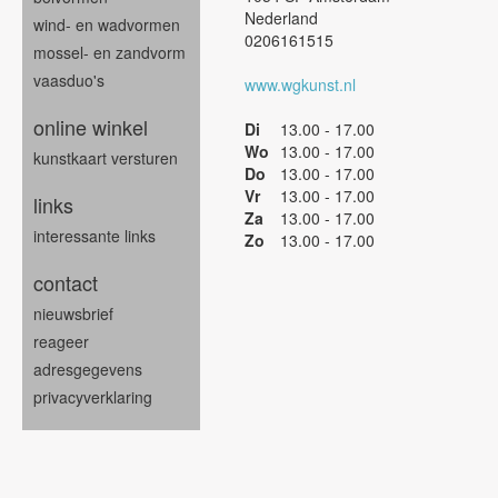
Nederland
wind- en wadvormen
0206161515
mossel- en zandvorm
vaasduo's
www.wgkunst.nl
online winkel
Di
13.00 - 17.00
Wo
13.00 - 17.00
kunstkaart versturen
Do
13.00 - 17.00
Vr
13.00 - 17.00
links
Za
13.00 - 17.00
interessante links
Zo
13.00 - 17.00
contact
nieuwsbrief
reageer
adresgegevens
privacyverklaring