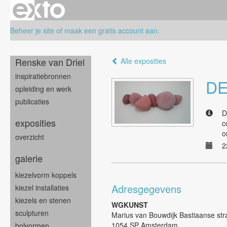
Beheer je site
of
maak een gratis account aan
.
Renske van Driel
Alle exposities
inspiratiebronnen
DE
opleiding en werk
publicaties
D
exposities
c
o
overzicht
2
galerie
kiezelvorm koppels
Adresgegevens
kiezel installaties
kiezels en stenen
WGKUNST
sculpturen
Marius van Bouwdijk Bastiaanse str
1054 SP Amsterdam
bolvormen